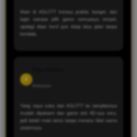
Main di ASLI777 kerasa praktis banget, dari
login sampai pilih game semuanya simpel,
apalagi depo kecil pun tetap bisa jalan tanpa
kendala.
Arga Saputra
A
Makassar
Yang saya suka dari ASLI777 itu tampilannya
mudah dipahami dan game slot 4D-nya seru,
jadi betah main lama tanpa merasa ribet sama
sistemnya.