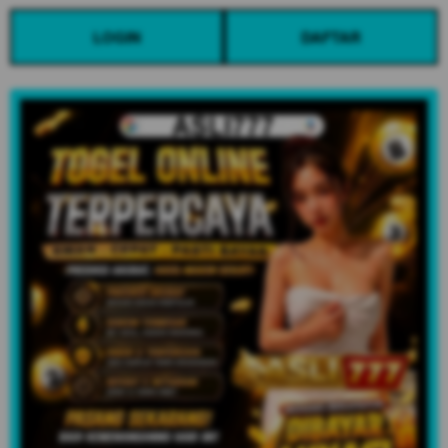
LOGIN
DAFTAR