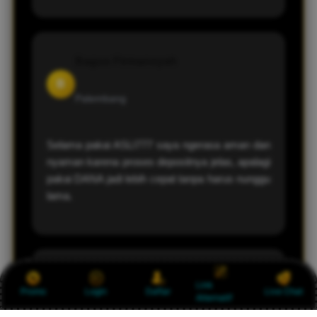
Bagus Firmansyah
B
Palembang
Selama pakai ASLI777 saya ngerasa aman dan
nyaman karena proses depositnya jelas, apalagi
pakai DANA jadi lebih cepat tanpa harus nunggu
lama.
Yoga Prasetyo
Link
Promo
Login
Daftar
Live Chat
Alternatif
Y
Balikpapan