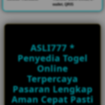
l
wallet, QRIS
i
c
e
n
s
e
d
e
ASLI777 *
t
a
Penyedia Togel
i
l
Online
s
Terpercaya
Pasaran Lengkap
Aman Cepat Pasti