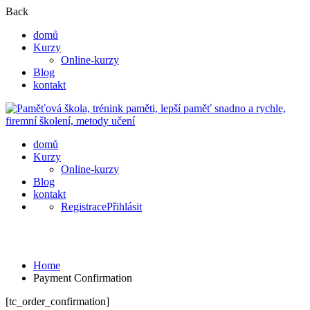
Back
domů
Kurzy
Online-kurzy
Blog
kontakt
domů
Kurzy
Online-kurzy
Blog
kontakt
Registrace
Přihlásit
Payment Confirmation
Home
Payment Confirmation
[tc_order_confirmation]