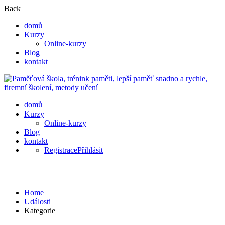
Back
domů
Kurzy
Online-kurzy
Blog
kontakt
domů
Kurzy
Online-kurzy
Blog
kontakt
Registrace
Přihlásit
Kategorie
Home
Události
Kategorie