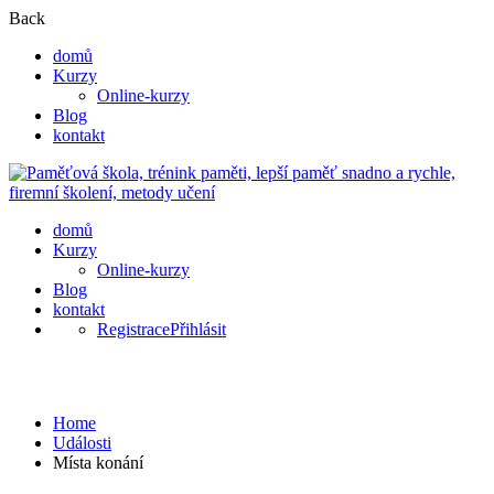
Back
domů
Kurzy
Online-kurzy
Blog
kontakt
domů
Kurzy
Online-kurzy
Blog
kontakt
Registrace
Přihlásit
Místa konání
Home
Události
Místa konání