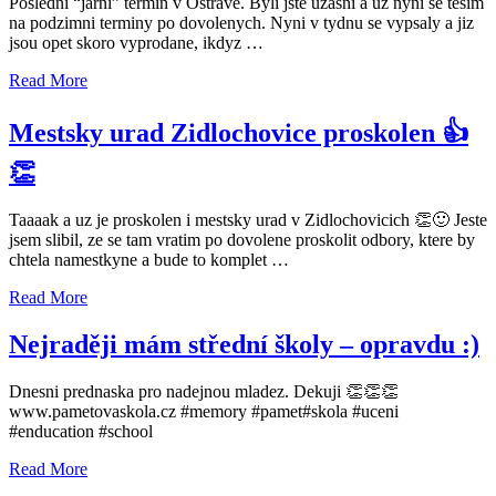
Posledni “jarni” termin v Ostrave. Byli jste uzasni a uz nyni se tesim
na podzimni terminy po dovolenych. Nyni v tydnu se vypsaly a jiz
jsou opet skoro vyprodane, ikdyz …
Read More
Mestsky urad Zidlochovice proskolen 👍
👏
Taaaak a uz je proskolen i mestsky urad v Zidlochovicich 👏🙂 Jeste
jsem slibil, ze se tam vratim po dovolene proskolit odbory, ktere by
chtela namestkyne a bude to komplet …
Read More
Nejraději mám střední školy – opravdu :)
Dnesni prednaska pro nadejnou mladez. Dekuji 👏👏👏
www.pametovaskola.cz #memory #pamet#skola #uceni
#enducation #school
Read More