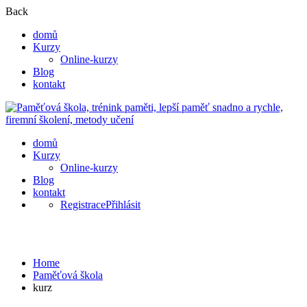
Back
domů
Kurzy
Online-kurzy
Blog
kontakt
domů
Kurzy
Online-kurzy
Blog
kontakt
Registrace
Přihlásit
kurz
Home
Paměťová škola
kurz