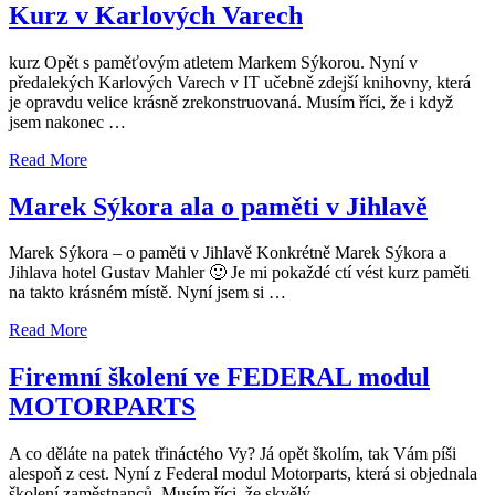
Kurz v Karlových Varech
kurz Opět s paměťovým atletem Markem Sýkorou. Nyní v
předalekých Karlových Varech v IT učebně zdejší knihovny, která
je opravdu velice krásně zrekonstruovaná. Musím říci, že i když
jsem nakonec …
Read More
Marek Sýkora ala o paměti v Jihlavě
Marek Sýkora – o paměti v Jihlavě Konkrétně Marek Sýkora a
Jihlava hotel Gustav Mahler 🙂 Je mi pokaždé ctí vést kurz paměti
na takto krásném místě. Nyní jsem si …
Read More
Firemní školení ve FEDERAL modul
MOTORPARTS
A co děláte na patek třináctého Vy? Já opět školím, tak Vám píši
alespoň z cest. Nyní z Federal modul Motorparts, která si objednala
školení zaměstnanců. Musím říci, že skvělý …