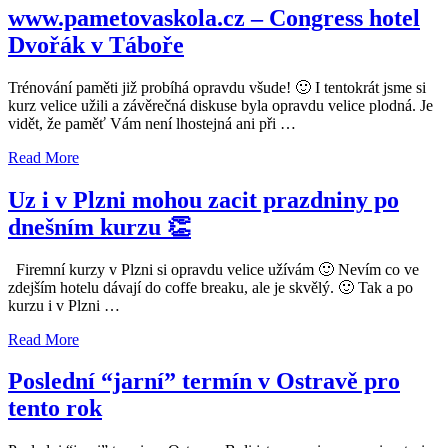
www.pametovaskola.cz – Congress hotel
Dvořák v Táboře
Trénování paměti již probíhá opravdu všude! 🙂 I tentokrát jsme si
kurz velice užili a závěrečná diskuse byla opravdu velice plodná. Je
vidět, že paměť Vám není lhostejná ani při …
Read More
Uz i v Plzni mohou zacit prazdniny po
dnešním kurzu 👏
Firemní kurzy v Plzni si opravdu velice užívám 🙂 Nevím co ve
zdejším hotelu dávají do coffe breaku, ale je skvělý. 🙂 Tak a po
kurzu i v Plzni …
Read More
Poslední “jarní” termín v Ostravě pro
tento rok