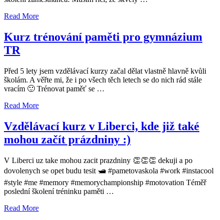
Read More
Kurz trénování paměti pro gymnázium
TR
Před 5 lety jsem vzdělávací kurzy začal dělat vlastně hlavně kvůli
školám. A věřte mi, že i po všech těch letech se do nich rád stále
vracím 🙂 Trénovat paměť se …
Read More
Vzdělávací kurz v Liberci, kde již také
mohou začít prázdniny :)
V Liberci uz take mohou zacit prazdniny 👏👏👏 dekuji a po
dovolenych se opet budu tesit 🛥 #pametovaskola #work #instacool
#style #me #memory #memorychampionship #motovation Téměř
poslední školení tréninku paměti …
Read More