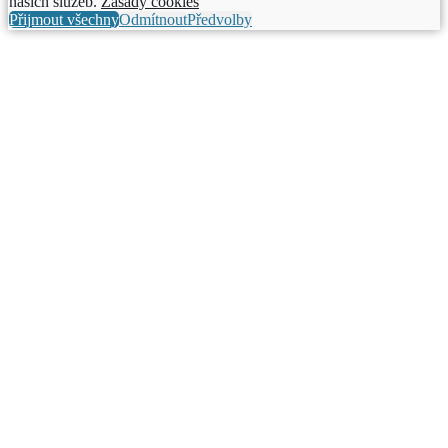
našich služeb.
Zásady cookies
Přijmout všechny
Odmítnout
Předvolby