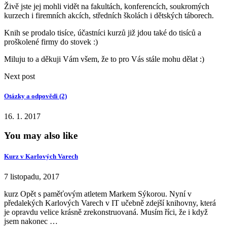
Živě jste jej mohli vidět na fakultách, konferencích, soukromých
kurzech i firemních akcích, středních školách i dětských táborech.
Knih se prodalo tisíce, účastníci kurzů již jdou také do tisíců a
proškolené firmy do stovek :)
Miluju to a děkuji Vám všem, že to pro Vás stále mohu dělat :)
Next post
Otázky a odpovědi (2)
16. 1. 2017
You may also like
Kurz v Karlových Varech
7 listopadu, 2017
kurz Opět s paměťovým atletem Markem Sýkorou. Nyní v
předalekých Karlových Varech v IT učebně zdejší knihovny, která
je opravdu velice krásně zrekonstruovaná. Musím říci, že i když
jsem nakonec …