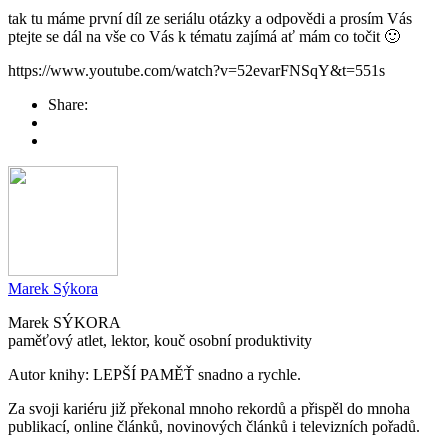
tak tu máme první díl ze seriálu otázky a odpovědi a prosím Vás
ptejte se dál na vše co Vás k tématu zajímá ať mám co točit 🙂
https://www.youtube.com/watch?v=52evarFNSqY&t=551s
Share:
Marek Sýkora
Marek SÝKORA
paměťový atlet, lektor, kouč osobní produktivity
Autor knihy: LEPŠÍ PAMĚŤ snadno a rychle.
Za svoji kariéru již překonal mnoho rekordů a přispěl do mnoha
publikací, online článků, novinových článků i televizních pořadů.