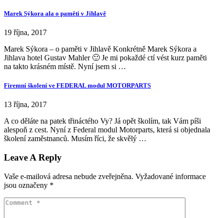
Marek Sýkora ala o paměti v Jihlavě
19 října, 2017
Marek Sýkora – o paměti v Jihlavě Konkrétně Marek Sýkora a
Jihlava hotel Gustav Mahler 🙂 Je mi pokaždé ctí vést kurz paměti
na takto krásném místě. Nyní jsem si …
Firemní školení ve FEDERAL modul MOTORPARTS
13 října, 2017
A co děláte na patek třináctého Vy? Já opět školím, tak Vám píši
alespoň z cest. Nyní z Federal modul Motorparts, která si objednala
školení zaměstnanců. Musím říci, že skvělý …
Leave A Reply
Vaše e-mailová adresa nebude zveřejněna.
Vyžadované informace
jsou označeny
*