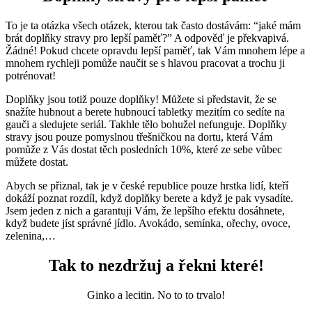
To je ta otázka všech otázek, kterou tak často dostávám: “jaké mám
brát doplňky stravy pro lepší paměť?” A odpověď je překvapivá.
Žádné! Pokud chcete opravdu lepší paměť, tak Vám mnohem lépe a
mnohem rychleji pomůže naučit se s hlavou pracovat a trochu ji
potrénovat!
Doplňky jsou totiž pouze doplňky! Můžete si představit, že se
snažíte hubnout a berete hubnoucí tabletky mezitím co sedíte na
gauči a sledujete seriál. Takhle tělo bohužel nefunguje. Doplňky
stravy jsou pouze pomyslnou třešničkou na dortu, která Vám
pomůže z Vás dostat těch posledních 10%, které ze sebe vůbec
můžete dostat.
Abych se přiznal, tak je v české republice pouze hrstka lidí, kteří
dokáží poznat rozdíl, když doplňky berete a když je pak vysadíte.
Jsem jeden z nich a garantuji Vám, že lepšího efektu dosáhnete,
když budete jíst správné jídlo. Avokádo, semínka, ořechy, ovoce,
zelenina,…
Tak to nezdržuj a řekni které!
Ginko a lecitin. No to to trvalo!