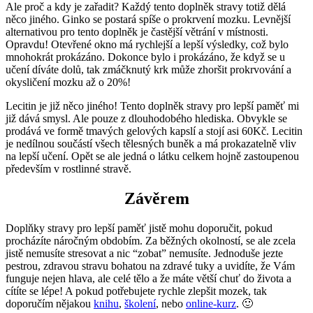
Ale proč a kdy je zařadit? Každý tento doplněk stravy totiž dělá
něco jiného. Ginko se postará spíše o prokrvení mozku. Levnější
alternativou pro tento doplněk je častější větrání v místnosti.
Opravdu! Otevřené okno má rychlejší a lepší výsledky, což bylo
mnohokrát prokázáno. Dokonce bylo i prokázáno, že když se u
učení díváte dolů, tak zmáčknutý krk může zhoršit prokrvování a
okysličení mozku až o 20%!
Lecitin je již něco jiného! Tento doplněk stravy pro lepší paměť mi
již dává smysl. Ale pouze z dlouhodobého hlediska. Obvykle se
prodává ve formě tmavých gelových kapslí a stojí asi 60Kč. Lecitin
je nedílnou součástí všech tělesných buněk a má prokazatelně vliv
na lepší učení. Opět se ale jedná o látku celkem hojně zastoupenou
především v rostlinné stravě.
Závěrem
Doplňky stravy pro lepší paměť jistě mohu doporučit, pokud
procházíte náročným obdobím. Za běžných okolností, se ale zcela
jistě nemusíte stresovat a nic “zobat” nemusíte. Jednoduše jezte
pestrou, zdravou stravu bohatou na zdravé tuky a uvidíte, že Vám
funguje nejen hlava, ale celé tělo a že máte větší chuť do života a
cítíte se lépe! A pokud potřebujete rychle zlepšit mozek, tak
doporučím nějakou
knihu
,
školení
, nebo
online-kurz
. 🙂