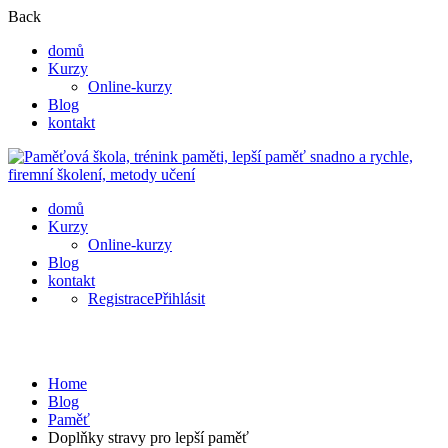
Back
domů
Kurzy
Online-kurzy
Blog
kontakt
domů
Kurzy
Online-kurzy
Blog
kontakt
Registrace
Přihlásit
Paměť
Home
Blog
Paměť
Doplňky stravy pro lepší paměť